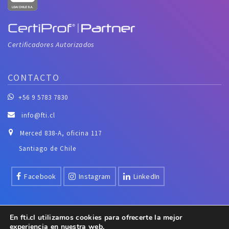
Certificadores Autorizados
CONTACTO
+56 9 5783 7830
info@fti.cl
Merced 838-A, oficina 117
Santiago de Chile
Facebook
Instagram
LinkedIn
En fti.cl utilizamos cookies para ofrecerte la mejor
experiencia en nuestra web.
LEGAL
:
“Todas las marcas, logos e isologos mencionados en el