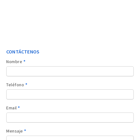
CONTÁCTENOS
Contacto
Nombre
*
sidebar
Teléfono
*
Email
*
Mensaje
*