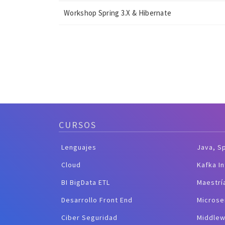
Workshop Spring 3.X & Hibernate
CURSOS
Lenguajes
Java, S
Cloud
Kafka I
BI BigData ETL
Maestrí
Desarrollo Front End
Microse
Ciber Seguridad
Middlew