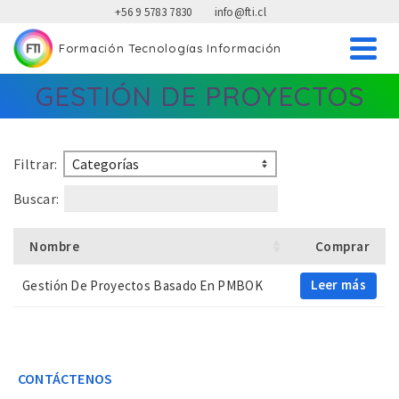
+56 9 5783 7830
info@fti.cl
Formación Tecnologías Información
FTI Formación Tecnologías Información
GESTIÓN DE PROYECTOS
Filtrar:
Buscar:
Nombre
Comprar
Leer más
Gestión De Proyectos Basado En PMBOK
CONTÁCTENOS