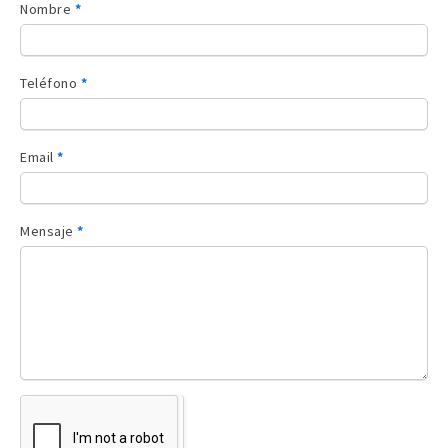
Contacto
Nombre
*
sidebar
Teléfono
*
Email
*
Mensaje
*