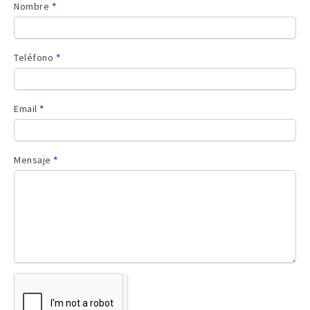
Contacto
Nombre
*
sidebar
Teléfono
*
Email
*
Mensaje
*