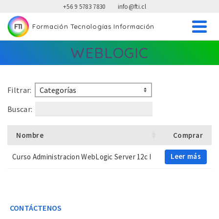
+56 9 5783 7830
info@fti.cl
Formación Tecnologías Información
FTI Formación Tecnologías Información
WEBLOGIC
Filtrar:
Buscar:
Nombre
Comprar
Leer más
Curso Administracion WebLogic Server 12c I
CONTÁCTENOS