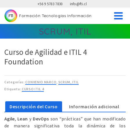
+56 9 5783 7830
info@fti.cl
Formación Tecnologías Información
FTI Formación Tecnologías Información
SCRUM, ITIL
Curso de Agilidad e ITIL 4
Foundation
Categorías:
CONVENIO MARCO
,
SCRUM, ITIL
Etiqueta:
CURSO ITIL 4
Descripción del Curso
Información adicional
Agile
,
Lean
y
DevOps
son “prácticas” que han modificado
de manera significativa toda la dinámica de los